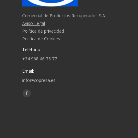
Comercial de Productos Recuperados S.A.
Aviso Legal
Política de privacidad
Política de Cookies
Teléfono:
+34 968 46 75 77
Email:
info@copresa.es
Find us on:
Facebook
page
opens
in
new
window