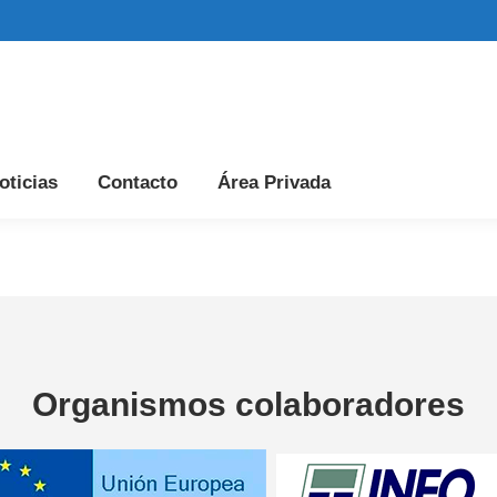
cio
Quienes Somos
Productos
Noticias
C
oticias
Contacto
Área Privada
Organismos colaboradores